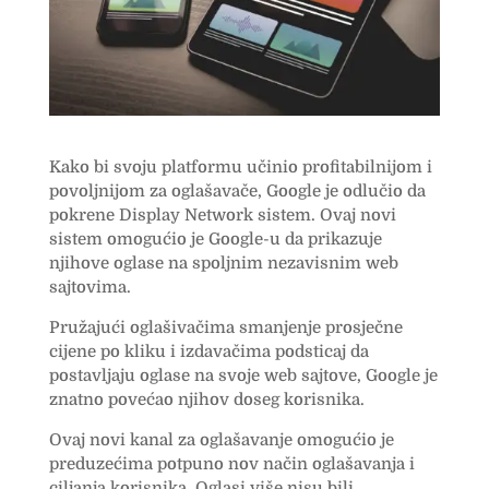
Kako bi svoju platformu učinio profitabilnijom i
povoljnijom za oglašavače, Google je odlučio da
pokrene Display Network sistem. Ovaj novi
sistem omogućio je Google-u da prikazuje
njihove oglase na spoljnim nezavisnim web
sajtovima.
Pružajući oglašivačima smanjenje prosječne
cijene po kliku i izdavačima podsticaj da
postavljaju oglase na svoje web sajtove, Google je
znatno povećao njihov doseg korisnika.
Ovaj novi kanal za oglašavanje omogućio je
preduzećima potpuno nov način oglašavanja i
ciljanja korisnika. Oglasi više nisu bili