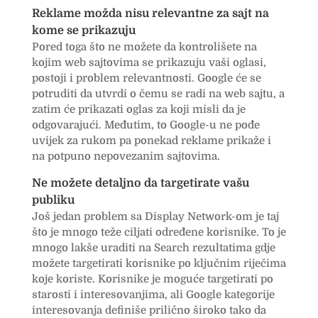
Reklame možda nisu relevantne za sajt na
kome se prikazuju
Pored toga što ne možete da kontrolišete na
kojim web sajtovima se prikazuju vaši oglasi,
postoji i problem relevantnosti. Google će se
potruditi da utvrdi o čemu se radi na web sajtu, a
zatim će prikazati oglas za koji misli da je
odgovarajući. Međutim, to Google-u ne pođe
uvijek za rukom pa ponekad reklame prikaže i
na potpuno nepovezanim sajtovima.
Ne možete detaljno da targetirate vašu
publiku
Još jedan problem sa Display Network-om je taj
što je mnogo teže ciljati određene korisnike. To je
mnogo lakše uraditi na Search rezultatima gdje
možete targetirati korisnike po ključnim riječima
koje koriste. Korisnike je moguće targetirati po
starosti i interesovanjima, ali Google kategorije
interesovanja definiše prilično široko tako da