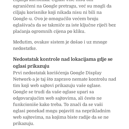
ograničeni na Google pretragu, već su mogli da
ciljaju korisnike koji nikada nisu ni bili na
Google-u. Ovo je omogućilo većem broju
oglašivača da se takmiče za iste ključne riječi bez
plaćanja ogromnih cijena po kliku.
Međutim, ovakav sistem je došao i uz mnoge
nedostatke.
Nedostatak kontrole nad lokacijama gdje se
oglasi prikazuju
Prvi nedostatak korišćenja Google Display
Network-a je taj što zapravo nemate kontrolu nad
tim koji web sajtovi prikazuju vaše oglase.
Google se trudi da vaše oglase upari sa
odgovarajućim web sajtovima, ali često ne
funkcioniše kako treba. To znači da se vaši
oglasi ponekad mogu pojaviti na neprikladnim
web sajtovima, na kojima biste radije da se ne
prikazuju.