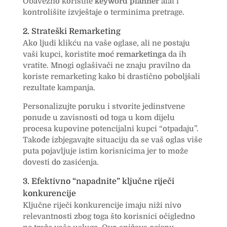
Obavezno koristite
keyword planner
alat i
kontrolišite izvještaje o terminima pretrage.
2. Strateški Remarketing
Ako ljudi klikću na vaše oglase, ali ne postaju
vaši kupci, koristite
moć remarketinga
da ih
vratite. Mnogi oglašivači ne znaju pravilno da
koriste remarketing kako bi drastično poboljšali
rezultate kampanja.
Personalizujte poruku i stvorite jedinstvene
ponude u zavisnosti od toga u kom dijelu
procesa kupovine potencijalni kupci “otpadaju”.
Takođe izbjegavajte situaciju da se vaš oglas više
puta pojavljuje istim korisnicima jer to može
dovesti do zasićenja.
3. Efektivno “napadnite” ključne riječi
konkurencije
Ključne riječi konkurencije imaju niži nivo
relevantnosti zbog toga što korisnici očigledno